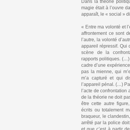
Dans la théorie politi
magie était à l’ouvre d
apparaît, le « social » d
« Entre ma volonté et l’o
affrontement ce sont d
l’autre, la volonté d’a
appareil répressif. Qui di
scène de la confron
rapports politiques. (…)
cadre d’une expérience 
pas la mienne, qui m’e
m’a capturé et qui d
l’appareil pénal. (…) Pa
l’acte de confrontation 
de la théorie ne doit pas
être cette autre figur
écrits ou totalement ma
braqueur, le clandestin
arrêté par la police doi
et que c’est à partir 