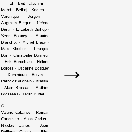
-
Tal Beit-Halachmi
-
Mehdi Belhaj Kacem
-
Véronique Bergen
-
Augustin Berque
-
Jérôme
Bertin
-
Elizabeth Bishop
-
Sean Bonney
-
Maurice
Blanchot
-
Michel Blazy
-
Max Blecher
-
François
Bon
-
Christophe Bonneuil
→
-
Erik Bordeleau
-
Hélène
Bordes
-
Oscarine Bosquet
-
Dominique Boivin
-
Patrick Bouchain
-
Brassaï
-
Alain Brossat
-
Mathieu
Brosseau
-
Judith Butler
C
Valérie Cabanes
-
Romain
Candusso
-
Anna Carlier
-
Nicolas Carras
-
Jean-
Philippe Cazier
-
Elisa