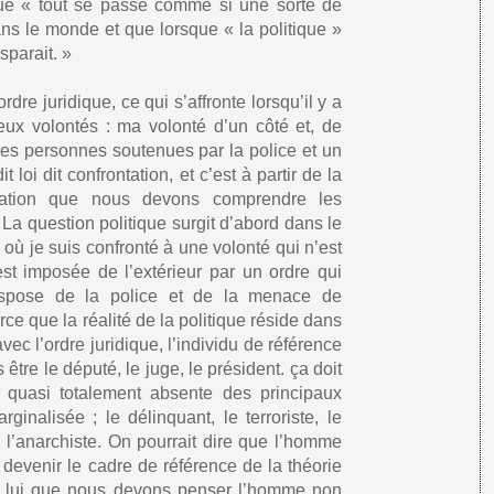
que « tout se passe comme si une sorte de
ans le monde et que lorsque « la politique »
isparait. »
rdre juridique, ce qui s’affronte lorsqu’il y a
eux volontés : ma volonté d’un côté et, de
utres personnes soutenues par la police et un
t loi dit confrontation, et c’est à partir de la
tation que nous devons comprendre les
 La question politique surgit d’abord dans le
où je suis confronté à une volonté qui n’est
st imposée de l’extérieur par un ordre qui
ispose de la police et de la menace de
rce que la réalité de la politique réside dans
avec l’ordre juridique, l’individu de référence
 être le député, le juge, le président. ça doit
e, quasi totalement absente des principaux
rginalisée ; le délinquant, le terroriste, le
, l’anarchiste. On pourrait dire que l’homme
t devenir le cadre de référence de la théorie
de lui que nous devons penser l’homme non