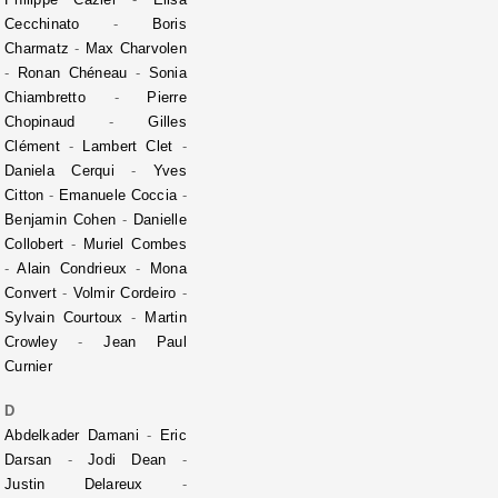
Cecchinato
-
Boris
Charmatz
-
Max Charvolen
-
Ronan Chéneau
-
Sonia
Chiambretto
-
Pierre
Chopinaud
-
Gilles
Clément
-
Lambert Clet
-
Daniela Cerqui
-
Yves
Citton
-
Emanuele Coccia
-
Benjamin Cohen
-
Danielle
Collobert
-
Muriel Combes
-
Alain Condrieux
-
Mona
Convert
-
Volmir Cordeiro
-
Sylvain Courtoux
-
Martin
Crowley
-
Jean Paul
Curnier
D
Abdelkader Damani
-
Eric
Darsan
-
Jodi Dean
-
Justin Delareux
-