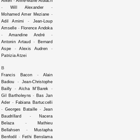
Aiken
-
Anne-Marie Albiach
-
Will Alexander
-
Mohamed Amer Meziane
-
Adil Amimi
-
Jean-Loup
Amselle
-
Florence Andoka
-
Amandine André
-
Antonin Artaud
-
Bernard
Aspe
-
Alexis Audren
-
Patrizia Atzei
B
Francis Bacon
-
Alain
Badiou
-
Jean-Christophe
Bailly
-
Aïcha M’Barek
-
Gil Bartholeyns
-
Bas Jan
Ader
-
Fabiana Bartuccelli
-
Georges Bataille
-
Jean
Baudrillard
-
Nacera
Belaza
-
Mathieu
Bellahsen
-
Mustapha
Benfodil
-
Fethi Benslama