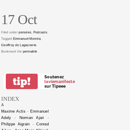
17 Oct
Filed under
pensées
,
Podcasts
.
Tagged
Emmanuel Moreira
,
Geoffroy de Lagasnerie
.
Bookmark the
permalink
.
Soutenez
tip!
laviemanifeste
sur Tipeee
INDEX
A
Maxime Actis
-
Emmanuel
Adely
-
Norman Ajari
-
Philippe Aigrain
-
Conrad