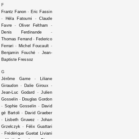
F
Frantz Fanon
-
Eric Fassin
-
Héla Fatoumi
-
Claude
Favre
-
Oliver Feltham
-
Denis Ferdinande
-
Thomas Ferrand
-
Federico
Ferrari
-
Michel Foucault
-
Benjamin Fouché
-
Jean-
Baptiste Fressoz
G
Jérôme Game
-
Liliane
Giraudon
-
Dalie Giroux
-
Jean-Luc Godard
-
Julien
Gosselin
-
Douglas Gordon
-
Sophie Gosselin
-
David
gé Bartoli
-
David Graeber
-
Lisbeth Gruwez
-
Johan
Grzelczyk
-
Félix Guattari
-
Frédérique Guetat Liviani