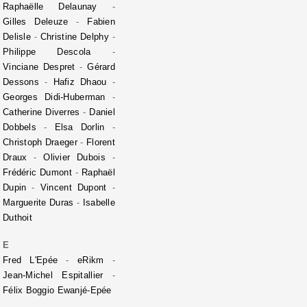
Raphaëlle Delaunay
-
Gilles Deleuze
-
Fabien
Delisle
-
Christine Delphy
-
Philippe Descola
-
Vinciane Despret
-
Gérard
Dessons
-
Hafiz Dhaou
-
Georges Didi-Huberman
-
Catherine Diverres
-
Daniel
Dobbels
-
Elsa Dorlin
-
Christoph Draeger
-
Florent
Draux
-
Olivier Dubois
-
Frédéric Dumont
-
Raphaël
Dupin
-
Vincent Dupont
-
Marguerite Duras
-
Isabelle
Duthoit
E
Fred L'Epée
-
eRikm
-
Jean-Michel Espitallier
-
Félix Boggio Ewanjé-Epée