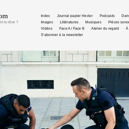
com
Index
Journal papier Hector
Podcasts
Dans
nt le rêve ?
Images
Littératures
Musiques
Pièces sono
Vidéos
Face A / Face B
Atelier du regard
À
S’abonner à la newsletter