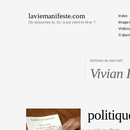
laviemanifeste.com
Index
Où séjournes-tu, toi, à qui vient le rêve ?
Image
Vidéos
S’abon
Archives du mot-clef :
Vivian 
politiqu