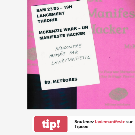
tip!
Soutenez
laviemanifeste
sur
Tipeee