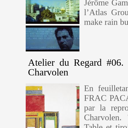
Jérôme Game
l’Atlas Gro
make rain bu
Atelier du Regard #06
Charvolen
En feuillet
FRAC PACA P
par la rep
Charvolen. 
Table et tir