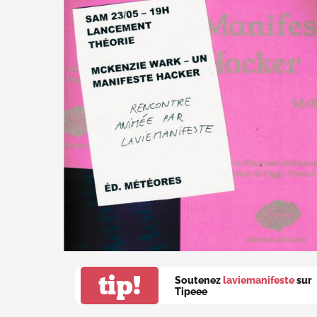
tip!
Soutenez
laviemanifeste
sur
Tipeee