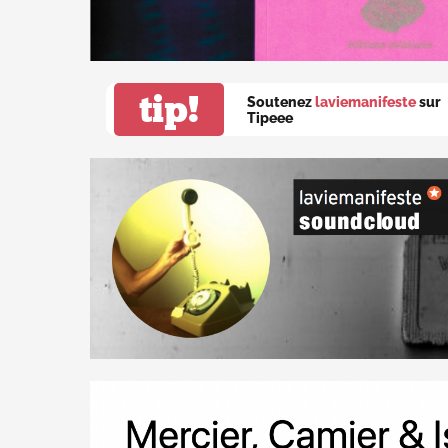
tip!
Soutenez
laviemanifeste
sur
Tipeee