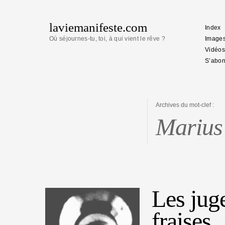
laviemanifeste.com
Index
Où séjournes-tu, toi, à qui vient le rêve ?
Image
Vidéos
S’abon
Archives du mot-clef :
Marius
Les jug
fraises.