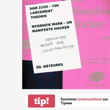
tip!
Soutenez
laviemanifeste
sur
Tipeee