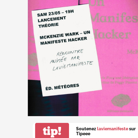
tip!
Soutenez
laviemanifeste
sur
Tipeee