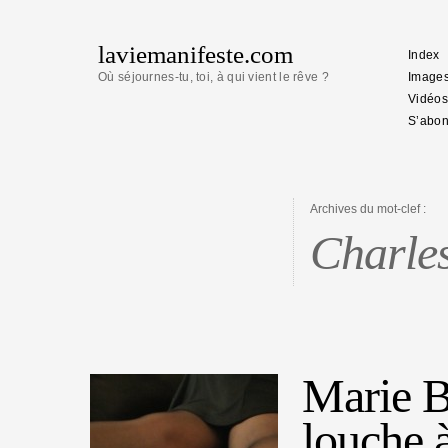
laviemanifeste.com
Index
Où séjournes-tu, toi, à qui vient le rêve ?
Image
Vidéos
S’abon
Archives du mot-clef :
Charle
Marie B
louche 