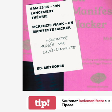
tip!
Soutenez
laviemanifeste
sur
Tipeee