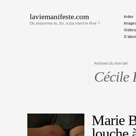
laviemanifeste.com
Index
Où séjournes-tu, toi, à qui vient le rêve ?
Image
Vidéos
S’abon
Archives du mot-clef :
Cécile 
Marie B
louche 