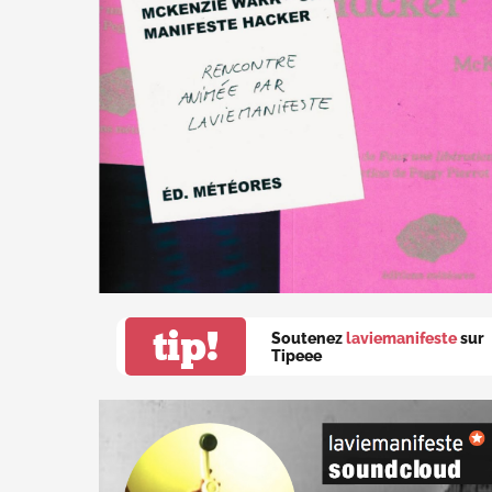
tip!
Soutenez
laviemanifeste
sur
Tipeee