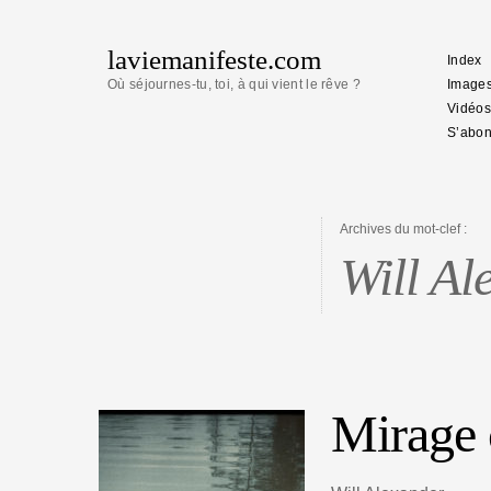
laviemanifeste.com
Index
Où séjournes-tu, toi, à qui vient le rêve ?
Image
Vidéos
S’abon
Archives du mot-clef :
Will Al
Mirage 