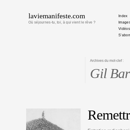
laviemanifeste.com
Index
Où séjournes-tu, toi, à qui vient le rêve ?
Image
Vidéos
S’abon
Archives du mot-clef :
Gil Bar
Remettre