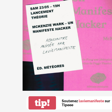
tip!
Soutenez
laviemanifeste
sur
Tipeee