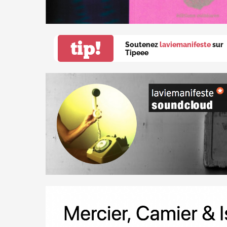
tip!
Soutenez
laviemanifeste
sur
Tipeee