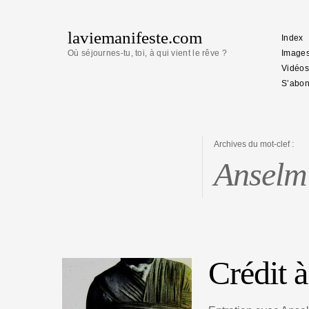
laviemanifeste.com
Index
Où séjournes-tu, toi, à qui vient le rêve ?
Image
Vidéos
S’abon
Archives du mot-clef :
Anselm
Crédit 