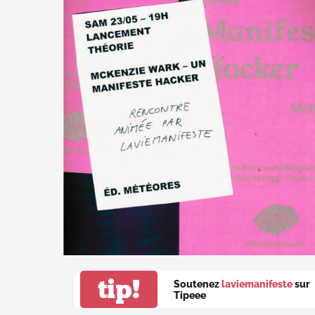
tip!
Soutenez
laviemanifeste
sur
Tipeee