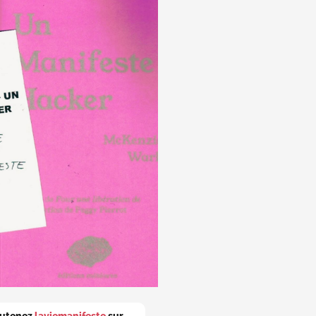
utenez
laviemanifeste
sur