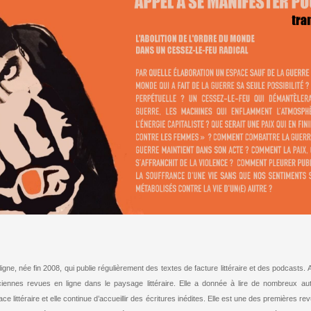
igne, née fin 2008, qui publie régulièrement des textes de facture littéraire et des podcasts.
ciennes revues en ligne dans le paysage littéraire. Elle a donnée à lire de nombreux aute
ace littéraire et elle continue d’accueillir des écritures inédites. Elle est une des premières 