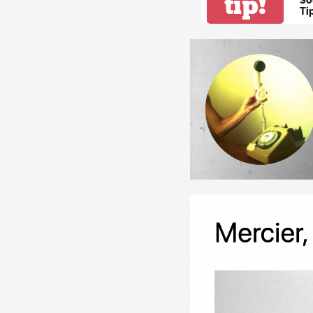
tip!
Ti