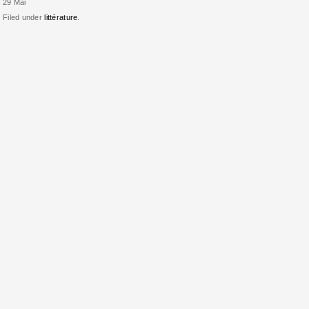
29 Mai
Filed under
littérature
.