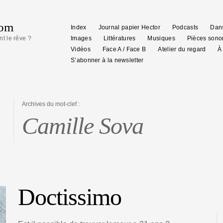
com
Index
Journal papier Hector
Podcasts
Dans
nt le rêve ?
Images
Littératures
Musiques
Pièces sono
Vidéos
Face A / Face B
Atelier du regard
À
S’abonner à la newsletter
Archives du mot-clef :
Camille Sova
Doctissimo