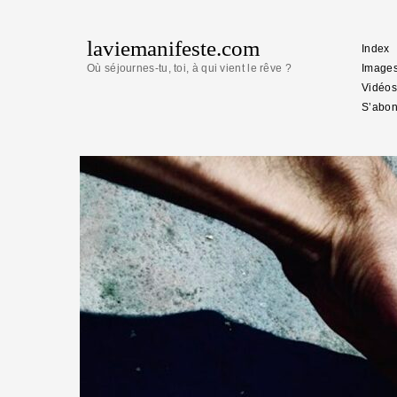
laviemanifeste.com
Index
Où séjournes-tu, toi, à qui vient le rêve ?
Image
Vidéos
S’abon