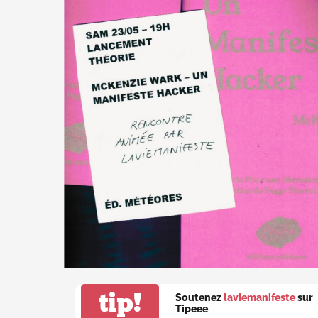
tip!
Soutenez
laviemanifeste
sur
Tipeee