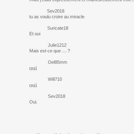
Sev2018
tu as voulu croire au miracle
Suricate18
Et oui
Julie1212
Mais est-ce que … ?
Oel85mm
oui
Will710
oui
Sev2018
Oui.