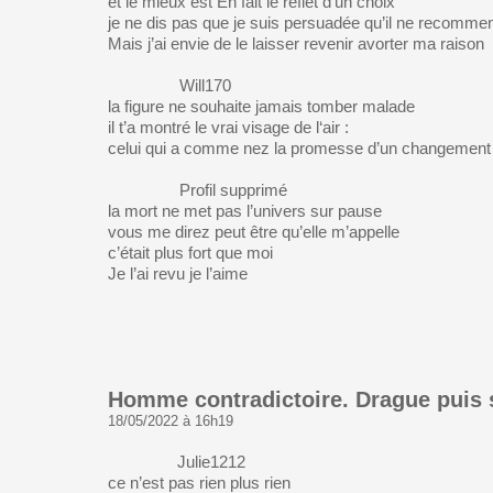
et le mieux est En fait le reflet d’un choix
je ne dis pas que je suis persuadée qu’il ne recomme
Mais j’ai envie de le laisser revenir avorter ma raiso
Will170
la figure ne souhaite jamais tomber malade
il t’a montré le vrai visage de l‘air :
celui qui a comme nez la promesse d’un changemen
Profil supprimé
la mort ne met pas l’univers sur pause
vous me direz peut être qu’elle m’appelle
c’était plus fort que moi
Je l’ai revu je l’aime
Homme contradictoire. Drague puis s
18/05/2022 à 16h19
Julie1212
ce n’est pas rien plus rien