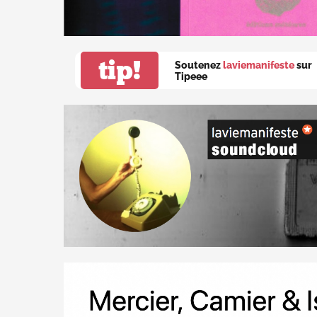
tip!
Soutenez
laviemanifeste
sur
Tipeee