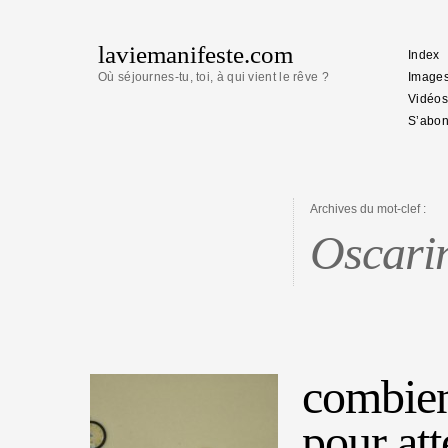
laviemanifeste.com
Index
Où séjournes-tu, toi, à qui vient le rêve ?
Image
Vidéos
S’abon
Archives du mot-clef :
Oscari
combien
pour att