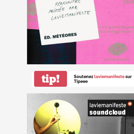
tip!
Soutenez
laviemanifeste
sur
Tipeee