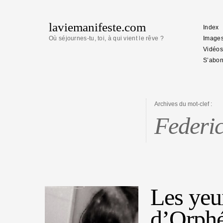
laviemanifeste.com
Index
Où séjournes-tu, toi, à qui vient le rêve ?
Image
Vidéos
S’abon
Archives du mot-clef :
Federic
Les yeu
d’Orph