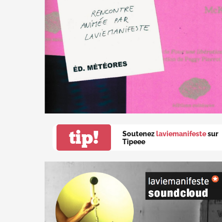
tip!
Soutenez
laviemanifeste
sur
Tipeee