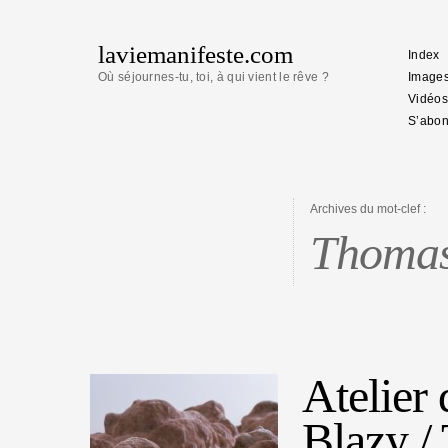
laviemanifeste.com
Index
Où séjournes-tu, toi, à qui vient le rêve ?
Image
Vidéos
S’abon
Archives du mot-clef :
Thomas
Atelier
Blazy /