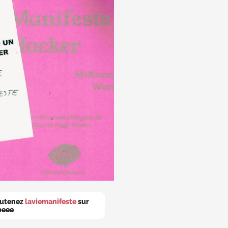
utenez
laviemanifeste
sur
peee