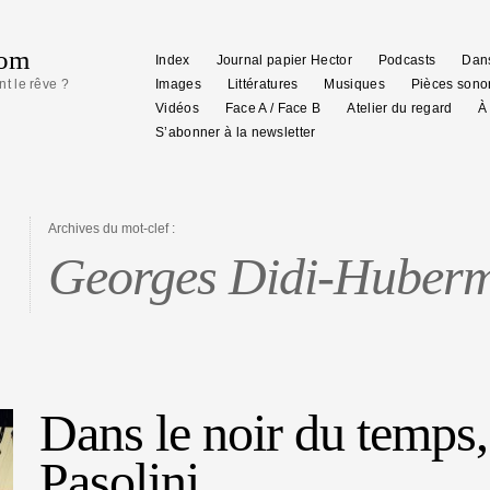
com
Index
Journal papier Hector
Podcasts
Dans
nt le rêve ?
Images
Littératures
Musiques
Pièces sono
Vidéos
Face A / Face B
Atelier du regard
À
S’abonner à la newsletter
Archives du mot-clef :
Georges Didi-Huber
Dans le noir du temps,
Pasolini