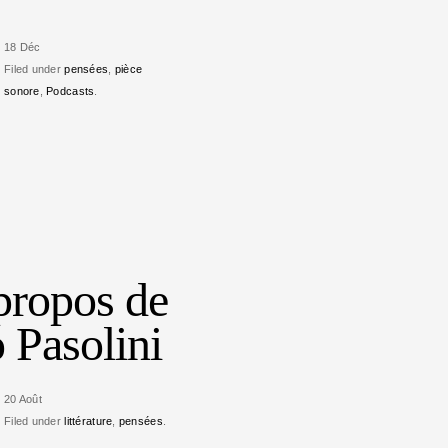
18 Déc
Filed under
pensées
,
pièce
sonore
,
Podcasts
.
propos de
o Pasolini
20 Août
Filed under
littérature
,
pensées
.