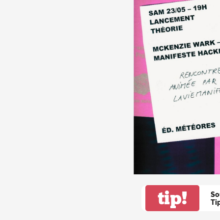
tip!
So
Ti