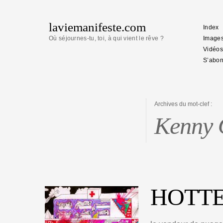
laviemanifeste.com
Index
Où séjournes-tu, toi, à qui vient le rêve ?
Image
Vidéos
S’abon
Archives du mot-clef :
Kenny 
HOTT