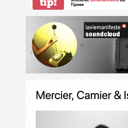
tip!
Tipeee