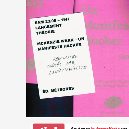
Soutenez
laviemanifeste
sur