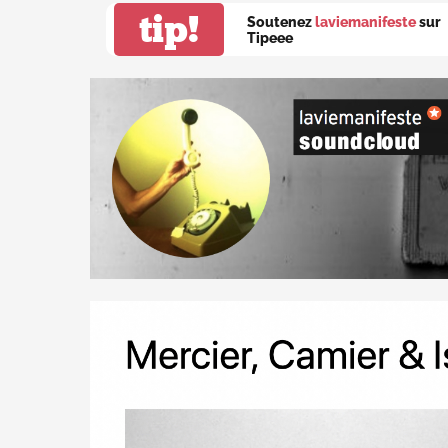
tip!
Soutenez
laviemanifeste
sur
Tipeee