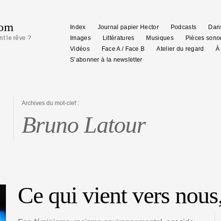
com
Index
Journal papier Hector
Podcasts
Dans
nt le rêve ?
Images
Littératures
Musiques
Pièces sono
Vidéos
Face A / Face B
Atelier du regard
À
S’abonner à la newsletter
Archives du mot-clef :
Bruno Latour
Ce qui vient vers nous