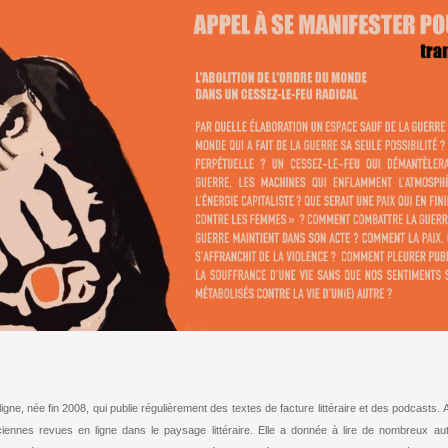
igne, née fin 2008, qui publie régulièrement des textes de facture littéraire et des podcasts.
ciennes revues en ligne dans le paysage littéraire. Elle a donnée à lire de nombreux aute