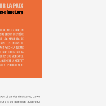
 Avec 15 années d’existence, La vie
ur-e-s qui participent aujourd’hui