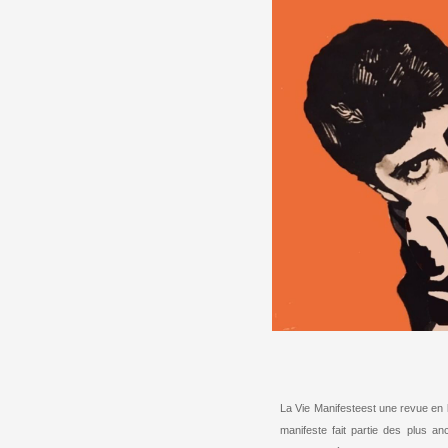
La Vie Manifesteest une revue en l
manifeste fait partie des plus an