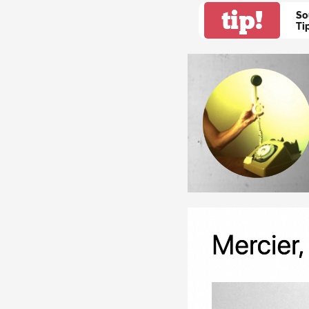
tip!
So
Ti