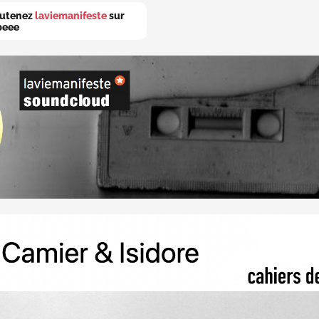
utenez
laviemanifeste
sur
peee