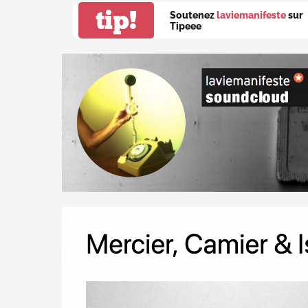
tip!
Soutenez
laviemanifeste
sur
Tipeee