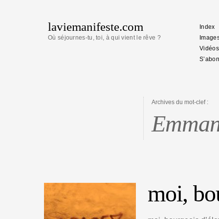
laviemanifeste.com
Index
Où séjournes-tu, toi, à qui vient le rêve ?
Image
Vidéos
S’abon
Archives du mot-clef :
Emmanu
moi, bo