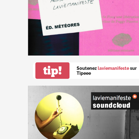
tip!
Soutenez
laviemanifeste
sur
Tipeee