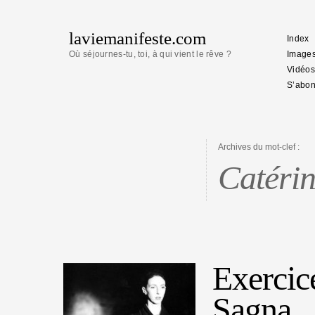
laviemanifeste.com
Index
Où séjournes-tu, toi, à qui vient le rêve ?
Image
Vidéos
S’abon
Archives du mot-clef :
Catéri
Exercice
Sagna