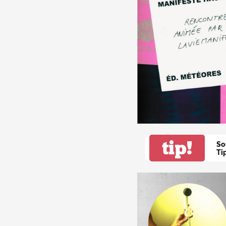
tip!
So
Ti