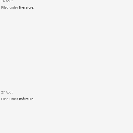
16 Août
Filed under
littérature
.
27 Août
Filed under
littérature
.