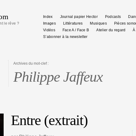
com
Index
Journal papier Hector
Podcasts
Dans
nt le rêve ?
Images
Littératures
Musiques
Pièces sono
Vidéos
Face A / Face B
Atelier du regard
À
S’abonner à la newsletter
Archives du mot-clef :
Philippe Jaffeux
Entre (extrait)