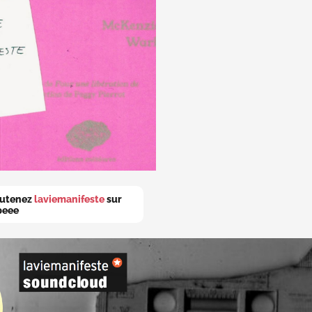
utenez
laviemanifeste
sur
peee