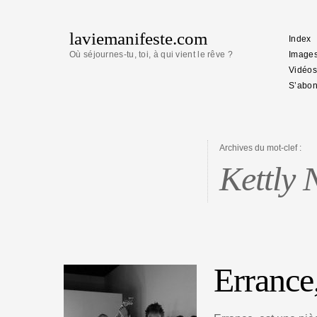
laviemanifeste.com
Index
Où séjournes-tu, toi, à qui vient le rêve ?
Image
Vidéos
S’abon
Archives du mot-clef :
Kettly 
Errance