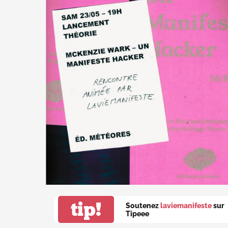
tip!
Soutenez
laviemanifeste
sur
Tipeee