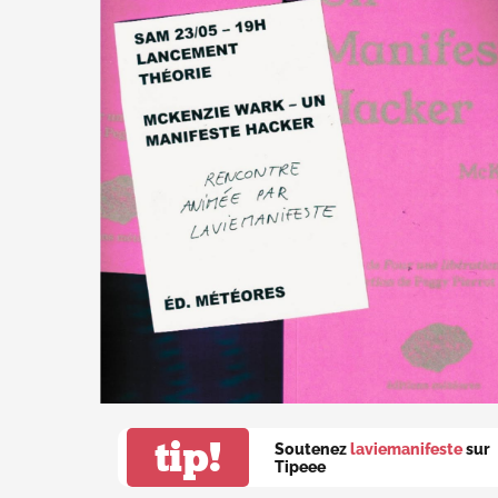
tip!
Soutenez
laviemanifeste
sur
Tipeee