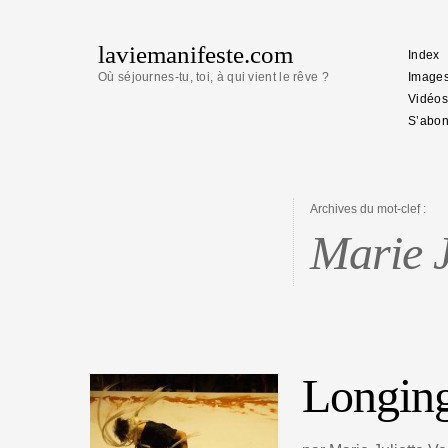
laviemanifeste.com
Index
Où séjournes-tu, toi, à qui vient le rêve ?
Image
Vidéos
S’abon
Archives du mot-clef :
Marie J
Longin