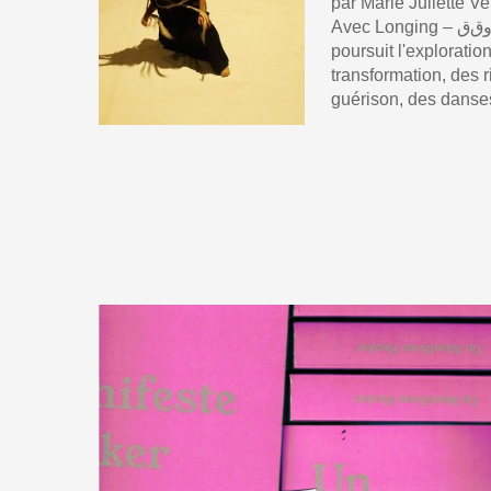
par Marie Juliette V
Avec Longing – اﺍلﻝتﺕوﻭقﻕ, Alexandre Roccoli
poursuit l'explorati
transformation, des 
guérison, des danses