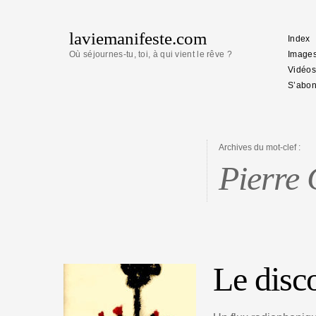
laviemanifeste.com
Index
Où séjournes-tu, toi, à qui vient le rêve ?
Image
Vidéos
S’abon
Archives du mot-clef :
Pierre 
Le disco