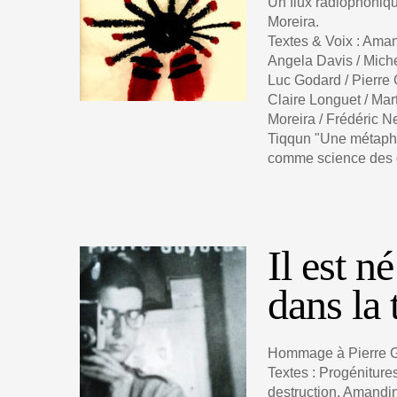
Un flux radiophoniq
Moreira.
Textes & Voix : Aman
Angela Davis / Miche
Luc Godard / Pierre 
Claire Longuet / Ma
Moreira / Frédéric N
Tiqqun "Une métaphys
comme science des di
Il est n
dans la 
Hommage à Pierre G
Textes : Progénitures
destruction, Amandi