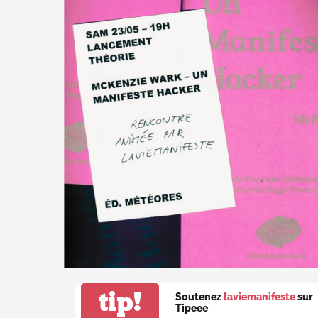
tip!
Soutenez
laviemanifeste
sur
Tipeee