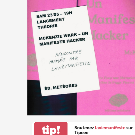
tip!
Soutenez
laviemanifeste
sur
Tipeee