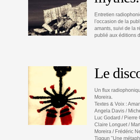
Entretien radiophon
l'occasion de la pub
amants, suivi de la r
publié aux éditions 
Le disco
Un flux radiophoniq
Moreira.
Textes & Voix : Aman
Angela Davis / Miche
Luc Godard / Pierre 
Claire Longuet / Ma
Moreira / Frédéric N
Tiqqun "Une métaphys