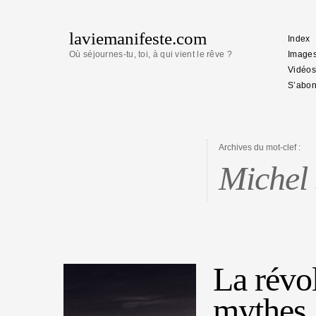
laviemanifeste.com
Index
Où séjournes-tu, toi, à qui vient le rêve ?
Image
Vidéos
S’abon
Archives du mot-clef :
Michel
La révol
mythes.