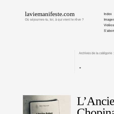
laviemanifeste.com
Index
Où séjournes-tu, toi, à qui vient le rêve ?
Image
Vidéos
S’abon
Archives de la catégorie :
.
L’Ancie
Chopin