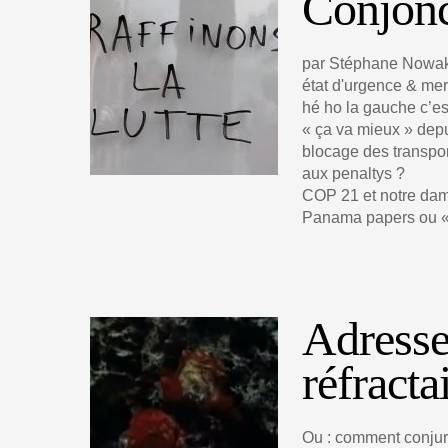
Conjonc
par Stéphane Nowa
état d'urgence & mer
hé ho la gauche c’es
« ça va mieux » depu
blocage des transports
aux penaltys ?
COP 21 et notre da
Panama papers ou « 
Adresse
réfracta
Ou : comment conjure