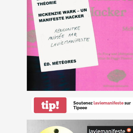
tip!
Soutenez
laviemanifeste
sur
Tipeee