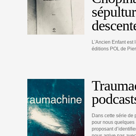
sépultu
descent
L'Ancien Enfant est l
éditions POL de Pie
Traumac
podcast
Dans cette série de 
pour nous quelques 
proposant d’identifie
nous arrive pas avec