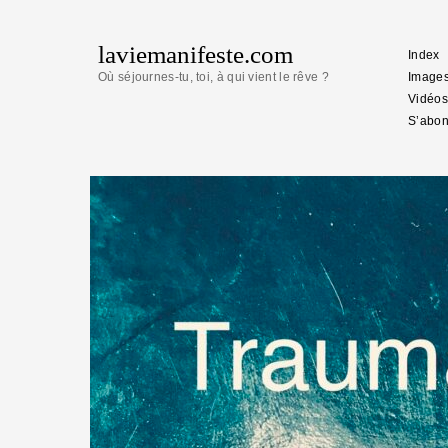
laviemanifeste.com
Index
Où séjournes-tu, toi, à qui vient le rêve ?
Image
Vidéos
S’abon