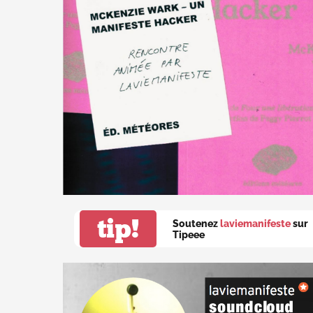
tip!
Soutenez
laviemanifeste
sur
Tipeee