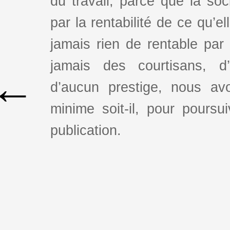
du travail, parce que la so
par la rentabilité de ce qu’e
jamais rien de rentable par
jamais des courtisans, d
←
d’aucun prestige, nous av
minime soit-il, pour poursui
publication.