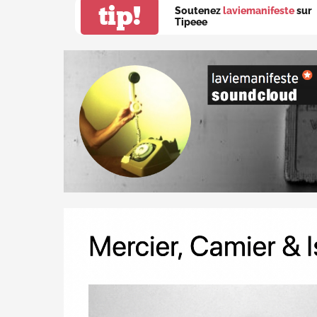
tip!
Soutenez
laviemanifeste
sur
Tipeee