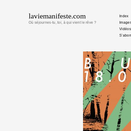
laviemanifeste.com
Index
Où séjournes-tu, toi, à qui vient le rêve ?
Image
Vidéos
S’abon