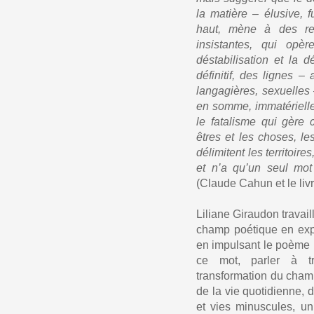
la matière – élusive, 
haut, mène à des renc
insistantes, qui opèr
déstabilisation et la 
définitif, des lignes –
langagières, sexuelles 
en somme, immatérielle,
le fatalisme qui gère c
êtres et les choses, le
délimitent les territoir
et n’a qu’un seul mot
(Claude Cahun et le livr
Liliane Giraudon travaill
champ poétique en expu
en impulsant le poème 
ce mot, parler à trav
transformation du champ
de la vie quotidienne, 
et vies minuscules, u