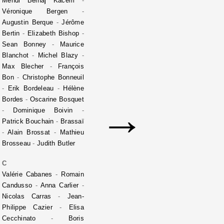
Mehdi Belhaj Kacem
-
Véronique Bergen
-
Augustin Berque
-
Jérôme
Bertin
-
Elizabeth Bishop
-
Sean Bonney
-
Maurice
Blanchot
-
Michel Blazy
-
Max Blecher
-
François
Bon
-
Christophe Bonneuil
-
Erik Bordeleau
-
Hélène
Bordes
-
Oscarine Bosquet
→
-
Dominique Boivin
-
Patrick Bouchain
-
Brassaï
-
Alain Brossat
-
Mathieu
Brosseau
-
Judith Butler
C
Valérie Cabanes
-
Romain
Candusso
-
Anna Carlier
-
Nicolas Carras
-
Jean-
Philippe Cazier
-
Elisa
Cecchinato
-
Boris