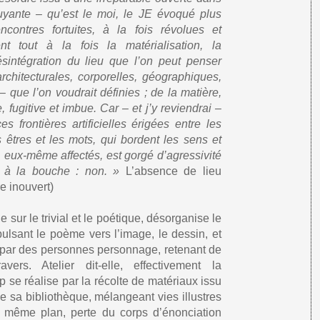
fuyante – qu’est le moi, le JE évoqué plus
ontres fortuites, à la fois révolues et
ent tout à la fois la matérialisation, la
désintégration du lieu que l’on peut penser
 architecturales, corporelles, géographiques,
– que l’on voudrait définies ; de la matière,
 fugitive et imbue. Car – et j’y reviendrai –
es frontières artificielles érigées entre les
s êtres et les mots, qui bordent les sens et
es, eux-même affectés, est gorgé d’agressivité
 à la bouche : non. »
L’absence de lieu
e inouvert)
e sur le trivial et le poétique, désorganise le
lsant le poème vers l’image, le dessin, et
par des personnes personnage, retenant de
ers. Atelier dit-elle, effectivement la
 se réalise par la récolte de matériaux issu
de sa bibliothèque, mélangeant vies illustres
n même plan, perte du corps d’énonciation