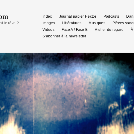
com
Index
Journal papier Hector
Podcasts
Dans
nt le rêve ?
Images
Littératures
Musiques
Pièces sono
Vidéos
Face A / Face B
Atelier du regard
À
S’abonner à la newsletter