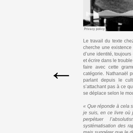
Le travail du texte che
cherche une existence é
d’une identité, toujour
et écrire dans le trou
←
faire avec cette gram
catégorie. Nathanaël 
parlant depuis le cul
s’attachant pas à ce qu
se déplace selon le mouv
« Que réponde à cela si
je suis, en ce livre où
perpétuer l’absolu
systématisation des ra
mais suggérer que le d