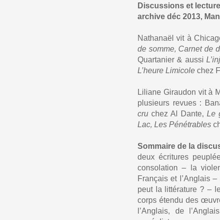
Discussions et lectur
archive déc 2013, Mani
Nathanaël vit à Chicago 
de somme, Carnet de dé
Quartanier & aussi
L’i
L’heure Limicole
chez F
Liliane Giraudon vit à M
plusieurs revues : Ban
cru
chez Al Dante,
Le 
Lac, Les Pénétrables
ch
Sommaire de la discu
deux écritures peuplé
consolation – la viole
Français et l’Anglais –
peut la littérature ? – 
corps étendu des œuvre
l’Anglais, de l’Angla