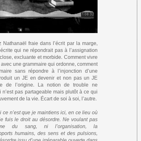
z Nathanaël fraie dans l’écrit par la marge,
crite qui ne répondrait pas à l’assignation
s close, excluante et morbide. Comment vivre
ble avec une grammaire qui ordonne, comment
maire sans répondre à l’injonction d’une
produit un JE en devenir et non pas un JE
te de l’origine. La notion de trouble ne
i n’est pas partageable mais plutôt à ce qui
ement de la vie. Écart de soi à soi, l’autre.
 ce n’est que je maintiens ici, en ce lieu où
 je fuis le droit au désordre. Ne voulant pas
tisme du sang, ni l’organisation, la
pports humains, des sens et des pulsions,
ésordre issu d’une irréparable ouverte dans