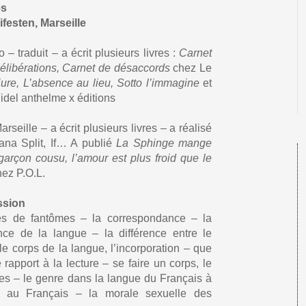
es
festen, Marseille
– traduit – a écrit plusieurs livres :
Carnet
libérations, Carnet de désaccords
chez Le
njure, L’absence au lieu, Sotto l’immagine
et
idel anthelme x éditions
arseille – a écrit plusieurs livres – a réalisé
ana Split, If… A publié
La Sphinge mange
garçon cousu, l’amour est plus froid que le
ez P.O.L.
ssion
es de fantômes – la correspondance – la
nce de la langue – la différence entre le
 le corps de la langue, l’incorporation – que
le rapport à la lecture – se faire un corps, le
s – le genre dans la langue du Français à
is au Français – la morale sexuelle des