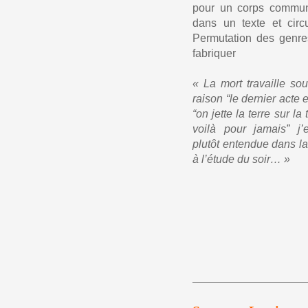
pour un corps commun, 
dans un texte et circ
Permutation des genres
fabriquer
« La mort travaille so
raison “le dernier acte 
“on jette la terre sur l
voilà pour jamais” j’
plutôt entendue dans l
à l’étude du soir… »
————————