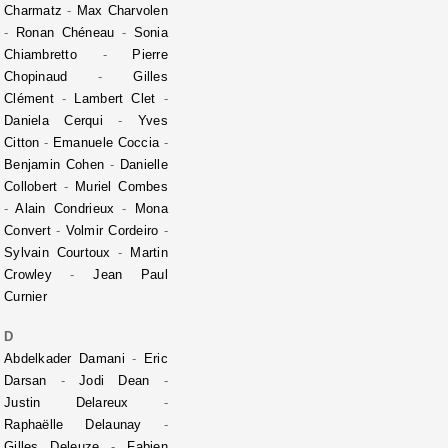
Charmatz
-
Max Charvolen
-
Ronan Chéneau
-
Sonia
Chiambretto
-
Pierre
Chopinaud
-
Gilles
Clément
-
Lambert Clet
-
Daniela Cerqui
-
Yves
Citton
-
Emanuele Coccia
-
Benjamin Cohen
-
Danielle
Collobert
-
Muriel Combes
-
Alain Condrieux
-
Mona
Convert
-
Volmir Cordeiro
-
Sylvain Courtoux
-
Martin
Crowley
-
Jean Paul
Curnier
D
Abdelkader Damani
-
Eric
Darsan
-
Jodi Dean
-
Justin Delareux
-
Raphaëlle Delaunay
-
Gilles Deleuze
-
Fabien