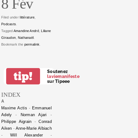
8 Fév
Filed under
littérature
,
Podcasts
.
Tagged
Amandine André
,
Liliane
Giraudon
,
Nathanaël
.
Bookmark the
permalink
.
Soutenez
tip!
laviemanifeste
sur Tipeee
INDEX
A
Maxime Actis
-
Emmanuel
Adely
-
Norman Ajari
-
Philippe Aigrain
-
Conrad
Aiken
-
Anne-Marie Albiach
-
Will Alexander
-