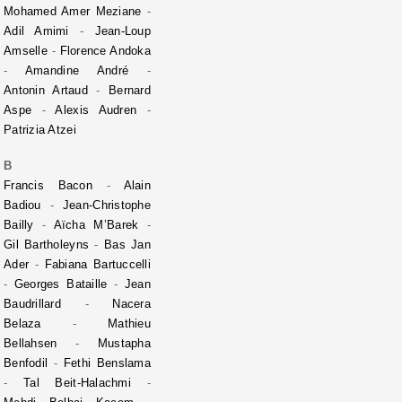
Mohamed Amer Meziane
-
Adil Amimi
-
Jean-Loup
Amselle
-
Florence Andoka
-
Amandine André
-
Antonin Artaud
-
Bernard
Aspe
-
Alexis Audren
-
Patrizia Atzei
B
Francis Bacon
-
Alain
Badiou
-
Jean-Christophe
Bailly
-
Aïcha M’Barek
-
Gil Bartholeyns
-
Bas Jan
Ader
-
Fabiana Bartuccelli
-
Georges Bataille
-
Jean
Baudrillard
-
Nacera
Belaza
-
Mathieu
Bellahsen
-
Mustapha
Benfodil
-
Fethi Benslama
-
Tal Beit-Halachmi
-