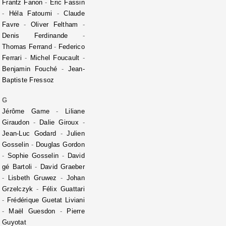
Frantz Fanon
-
Eric Fassin
-
Héla Fatoumi
-
Claude
Favre
-
Oliver Feltham
-
Denis Ferdinande
-
Thomas Ferrand
-
Federico
Ferrari
-
Michel Foucault
-
Benjamin Fouché
-
Jean-
Baptiste Fressoz
G
Jérôme Game
-
Liliane
Giraudon
-
Dalie Giroux
-
Jean-Luc Godard
-
Julien
Gosselin
-
Douglas Gordon
-
Sophie Gosselin
-
David
gé Bartoli
-
David Graeber
-
Lisbeth Gruwez
-
Johan
Grzelczyk
-
Félix Guattari
-
Frédérique Guetat Liviani
-
Maël Guesdon
-
Pierre
Guyotat