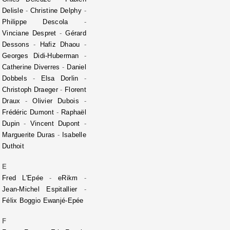
Delisle
-
Christine Delphy
-
Philippe Descola
-
Vinciane Despret
-
Gérard
Dessons
-
Hafiz Dhaou
-
Georges Didi-Huberman
-
Catherine Diverres
-
Daniel
Dobbels
-
Elsa Dorlin
-
Christoph Draeger
-
Florent
Draux
-
Olivier Dubois
-
Frédéric Dumont
-
Raphaël
Dupin
-
Vincent Dupont
-
Marguerite Duras
-
Isabelle
Duthoit
E
Fred L'Epée
-
eRikm
-
Jean-Michel Espitallier
-
Félix Boggio Ewanjé-Epée
F