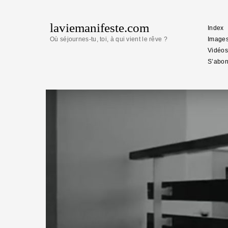
laviemanifeste.com
Index
Où séjournes-tu, toi, à qui vient le rêve ?
Image
Vidéos
S’abon