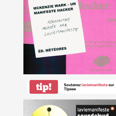
tip!
Soutenez
laviemanifeste
sur
Tipeee