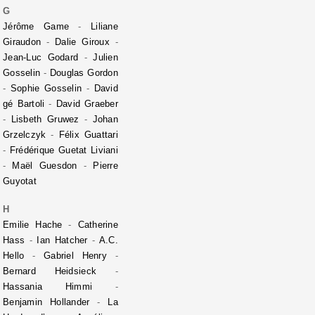
G
Jérôme Game
-
Liliane
Giraudon
-
Dalie Giroux
-
Jean-Luc Godard
-
Julien
Gosselin
-
Douglas Gordon
-
Sophie Gosselin
-
David
gé Bartoli
-
David Graeber
-
Lisbeth Gruwez
-
Johan
Grzelczyk
-
Félix Guattari
-
Frédérique Guetat Liviani
-
Maël Guesdon
-
Pierre
Guyotat
H
Emilie Hache
-
Catherine
Hass
-
Ian Hatcher
-
A.C.
Hello
-
Gabriel Henry
-
Bernard Heidsieck
-
Hassania Himmi
-
Benjamin Hollander
-
La