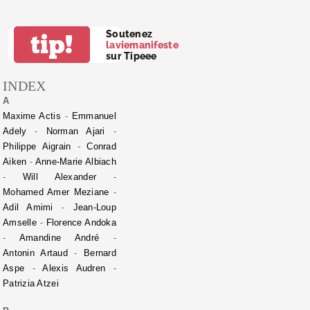
Soutenez
tip!
laviemanifeste
sur Tipeee
INDEX
A
Maxime Actis
-
Emmanuel
Adely
-
Norman Ajari
-
Philippe Aigrain
-
Conrad
Aiken
-
Anne-Marie Albiach
-
Will Alexander
-
Mohamed Amer Meziane
-
Adil Amimi
-
Jean-Loup
Amselle
-
Florence Andoka
-
Amandine André
-
Antonin Artaud
-
Bernard
Aspe
-
Alexis Audren
-
Patrizia Atzei