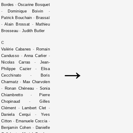
Bordes
-
Oscarine Bosquet
-
Dominique Boivin
-
Patrick Bouchain
-
Brassaï
-
Alain Brossat
-
Mathieu
Brosseau
-
Judith Butler
C
Valérie Cabanes
-
Romain
Candusso
-
Anna Carlier
-
→
Nicolas Carras
-
Jean-
Philippe Cazier
-
Elisa
Cecchinato
-
Boris
Charmatz
-
Max Charvolen
-
Ronan Chéneau
-
Sonia
Chiambretto
-
Pierre
Chopinaud
-
Gilles
Clément
-
Lambert Clet
-
Daniela Cerqui
-
Yves
Citton
-
Emanuele Coccia
-
Benjamin Cohen
-
Danielle