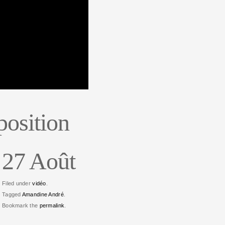
position
27 Août
Filed under
vidéo
.
Tagged
Amandine André
.
Bookmark the
permalink
.