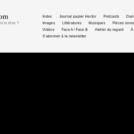
com
Index
Journal papier Hector
Podcasts
Dans
nt le rêve ?
Images
Littératures
Musiques
Pièces sono
Vidéos
Face A / Face B
Atelier du regard
À
S’abonner à la newsletter