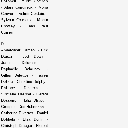
Collobert
-
Muriel Combes
-
Alain Condrieux
-
Mona
Convert
-
Volmir Cordeiro
-
Sylvain Courtoux
-
Martin
Crowley
-
Jean Paul
Curnier
D
Abdelkader Damani
-
Eric
Darsan
-
Jodi Dean
-
Justin Delareux
-
Raphaëlle Delaunay
-
Gilles Deleuze
-
Fabien
Delisle
-
Christine Delphy
-
Philippe Descola
-
Vinciane Despret
-
Gérard
Dessons
-
Hafiz Dhaou
-
Georges Didi-Huberman
-
Catherine Diverres
-
Daniel
Dobbels
-
Elsa Dorlin
-
Christoph Draeger
-
Florent