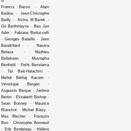
B
Francis Bacon
-
Alain
Badiou
-
Jean-Christophe
Bailly
-
Aïcha M’Barek
-
Gil Bartholeyns
-
Bas Jan
Ader
-
Fabiana Bartuccelli
-
Georges Bataille
-
Jean
Baudrillard
-
Nacera
Belaza
-
Mathieu
Bellahsen
-
Mustapha
Benfodil
-
Fethi Benslama
-
Tal Beit-Halachmi
-
Mehdi Belhaj Kacem
-
Véronique Bergen
-
Augustin Berque
-
Jérôme
Bertin
-
Elizabeth Bishop
-
Sean Bonney
-
Maurice
Blanchot
-
Michel Blazy
-
Max Blecher
-
François
Bon
-
Christophe Bonneuil
-
Erik Bordeleau
-
Hélène