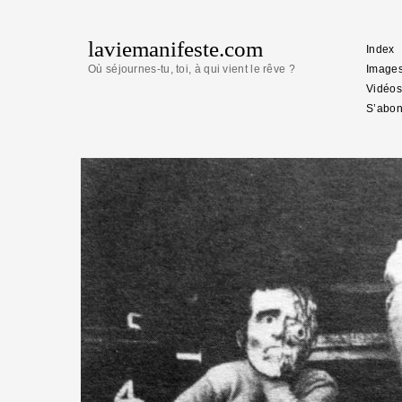
laviemanifeste.com
Index
Où séjournes-tu, toi, à qui vient le rêve ?
Image
Vidéos
S’abon