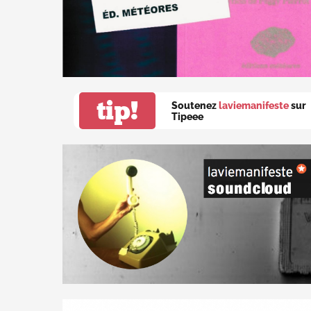
tip!
Soutenez
laviemanifeste
sur
Tipeee