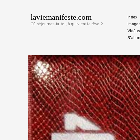
laviemanifeste.com
Index
Où séjournes-tu, toi, à qui vient le rêve ?
Image
Vidéos
S’abon