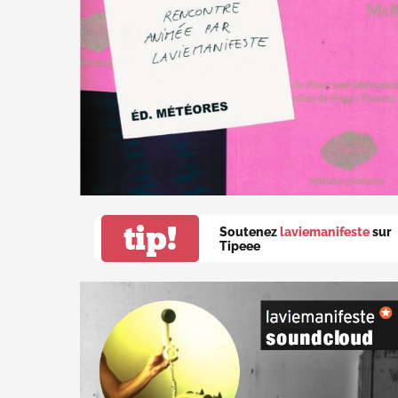
tip!
Soutenez
laviemanifeste
sur
Tipeee