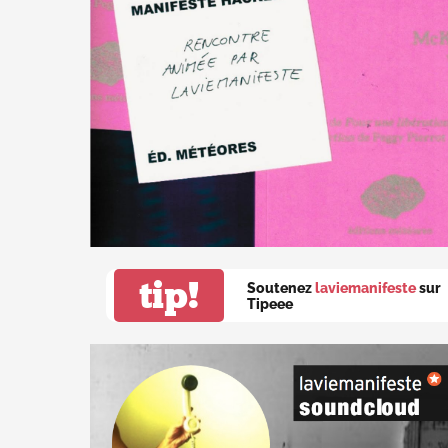
tip!
Soutenez
laviemanifeste
sur
Tipeee