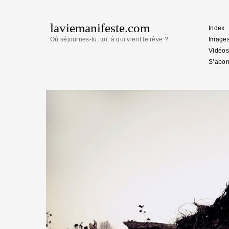
laviemanifeste.com
Index
Où séjournes-tu, toi, à qui vient le rêve ?
Image
Vidéos
S’abon