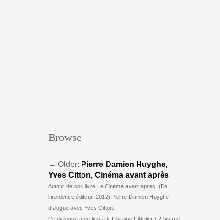
Browse
←
Older:
Pierre-Damien Huyghe,
Yves Citton, Cinéma avant après
Autour de son livre Le Cinéma avant après, (De
l’incidence éditeur, 2012) Pierre-Damien Huyghe
dialogue avec Yves Citton.
Ce dialogue a eu lieu à la Librairie L’Atelier ( 2 bis rue