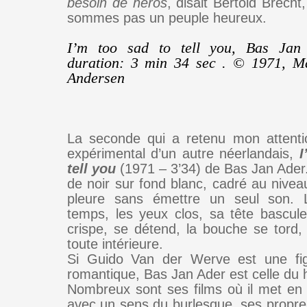
besoin de héros
, disait Bertold Brech
sommes pas un peuple heureux.
I’m too sad to tell you, Bas Jan
duration: 3 min 34 sec .
© 1971, Ma
Andersen
La seconde qui a retenu mon attenti
expérimental d’un autre néerlandais,
I
tell you
(1971 – 3’34) de Bas Jan Ader. 
de noir sur fond blanc, cadré au nivea
pleure sans émettre un seul son. 
temps, les yeux clos, sa tête bascule
crispe, se détend, la bouche se tord, 
toute intérieure.
Si Guido Van der Werve est une fi
romantique, Bas Jan Ader est celle du 
Nombreux sont ses films où il met en 
avec un sens du burlesque, ses propre