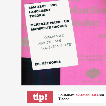
tip!
Soutenez
laviemanifeste
sur
Tipeee