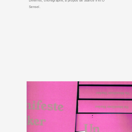
Diverres, chorégraphe, à propos de Stance II et Ô
Senseï.