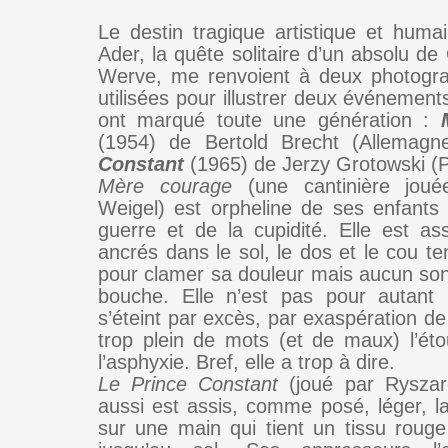
Le destin tragique artistique et hum
Ader, la quête solitaire d’un absolu d
Werve, me renvoient à deux photogra
utilisées pour illustrer deux événement
ont marqué toute une génération :
(1954) de Bertold Brecht (Allemagn
Constant
(1965) de Jerzy Grotowski (P
Mère courage
(une cantinière joué
Weigel) est orpheline de ses enfants 
guerre et de la cupidité. Elle est ass
ancrés dans le sol, le dos et le cou ten
pour clamer sa douleur mais aucun son
bouche. Elle n’est pas pour autant 
s’éteint par excès, par exaspération de
trop plein de mots (et de maux) l’étou
l’asphyxie. Bref, elle a trop à dire.
Le Prince Constant
(joué par Ryszard
aussi est assis, comme posé, léger, l
sur une main qui tient un tissu roug