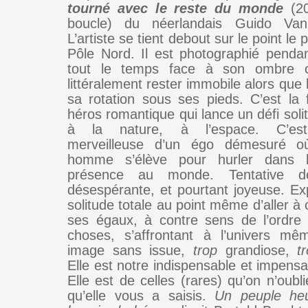
tourné avec le reste du monde
(20
boucle) du néerlandais Guido Va
L’artiste se tient debout sur le point le
Pôle Nord. Il est photographié pendan
tout le temps face à son ombre c
littéralement rester immobile alors que l
sa rotation sous ses pieds. C’est la 
héros romantique qui lance un défi soli
à la nature, à l’espace. C’est 
merveilleuse d’un égo démesuré o
homme s’élève pour hurler dans l
présence au monde. Tentative d
désespérante, et pourtant joyeuse. Ex
solitude totale au point même d’aller à
ses égaux, à contre sens de l’ordre
choses, s’affrontant à l’univers mê
image sans issue,
trop
grandiose,
t
Elle est notre indispensable et impens
Elle est de celles (rares) qu’on n’oubl
qu’elle vous a saisis.
Un peuple he