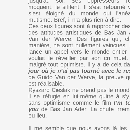
jusqu’au sol. Ses oppresseurs l’e
moquent, le sifflent. Il s’est retourné
s’est éloigné du monde qui l’ané
mutisme. Bref, il n’a plus rien à dire.
Ces deux figures sont à rapprocher de
des attitudes artistiques de Bas Jan
Van der Werve. Des figures qui, c
manière, ne sont nullement vaincues.
lance un appel vers le monde entier
voulait le réveiller par son cri muet
malgré tout optimiste. Il y a de cela d
jour où je n’ai pas tourné avec le 
de Guido Van der Werve, la preuve qu
est réalisable.
Ryszard Cieslak ne prend pas le mond
il se réfugie en lui-même quitte à s’y
sans optimisme comme le film
I’m t
you
de Bas Jan Ader. La chute irrém
eu lieu.
Il me semble que nous avons là les 