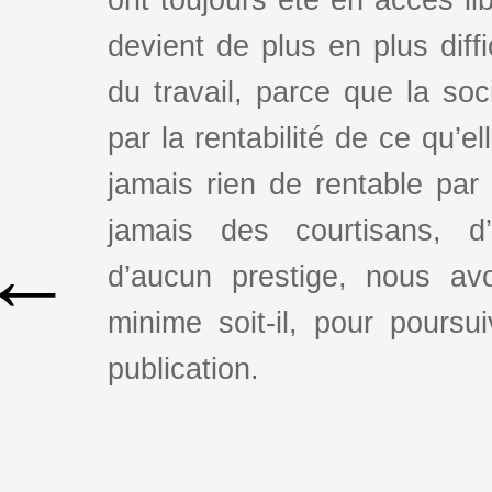
ont toujours été en accès lib
devient de plus en plus dif
du travail, parce que la so
par la rentabilité de ce qu’e
jamais rien de rentable par
jamais des courtisans, d
←
d’aucun prestige, nous av
minime soit-il, pour poursui
publication.