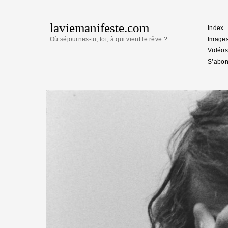
laviemanifeste.com
Index
Où séjournes-tu, toi, à qui vient le rêve ?
Image
Vidéos
S’abon