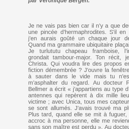
par Véronique Bergen.
Je ne vais pas bien car il n’y a que d
une pincée d’hermaphrodites. S’il en 
j’en aurais goûté un chaque jour d
Quand ma grammaire ubiquitaire plaçait
Je turlututu chapeau framboise, l’i
grondait tambour-major. Ton récit, j
Christa. Qui voudra lire des propos e
fiction démembrée ? J’ouvre la fenêtre
à sauter dans le vide mais tu n’e
m’asphalter du regard. Au docteur F
Bellmer a écrit « j’appartiens au type
antennes qui repèrent à dix mille lieu
victime ; avec Unica, tous mes capteu
se sont allumés. J’avais trouvé ma plu
Plus tard, quand elle se mit à fuguer,
accroc à ma personne, elle me reviend
sans son maître est perdu ». Au docteur