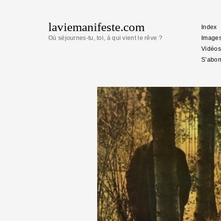
laviemanifeste.com
Index
Où séjournes-tu, toi, à qui vient le rêve ?
Image
Vidéos
S’abon