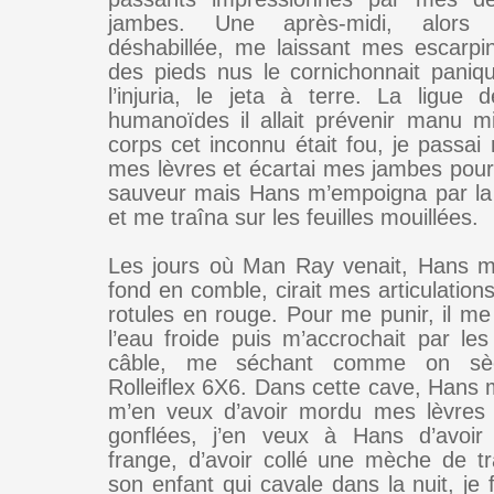
jambes. Une après-midi, alors q
déshabillée, me laissant mes escarpin
des pieds nus le cornichonnait pani
l’injuria, le jeta à terre. La ligue 
humanoïdes il allait prévenir manu mi
corps cet inconnu était fou, je passai
mes lèvres et écartai mes jambes pour 
sauveur mais Hans m’empoigna par la c
et me traîna sur les feuilles mouillées.
Les jours où Man Ray venait, Hans m
fond en comble, cirait mes articulation
rotules en rouge. Pour me punir, il me
l’eau froide puis m’accrochait par le
câble, me séchant comme on sèc
Rolleiflex 6X6. Dans cette cave, Hans m
m’en veux d’avoir mordu mes lèvres 
gonflées, j’en veux à Hans d’avoir
frange, d’avoir collé une mèche de tr
son enfant qui cavale dans la nuit, je 