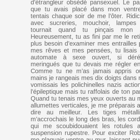
d’étrangleur obsédé pansexuel. Le pa
que tu avais placé dans mon ventr
tentais chaque soir de me l’ôter. Ridi
avec sucreries, mouchoir, lampes
tournait quand tu pinçais mon 
Heureusement, tu as fini par me le reti
plus besoin d’examiner mes entrailles 
mes rêves et mes pensées, tu lisais 
automate à sexe ouvert, si dérég
meringués que tu devais me régler e
Comme tu ne m’as jamais appris o
mains je rangeais mes dix doigts dans
vomissais les polichinelles nazis actio
l’épileptique mais tu raffolais de ton p
Quand tu tenais mes yeux ouverts au
allumettes verticales, je me préparais a
dire au meilleur. Les tiges métal
m’accrochais le long des bras, les cor
qui me scoubidouaient les rotules a
suspension rupestre. Pour exciter Rob
me plaquais ventre au mur, laissant n