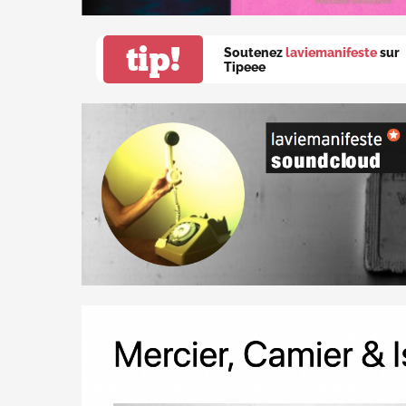
tip!
Soutenez
laviemanifeste
sur
Tipeee