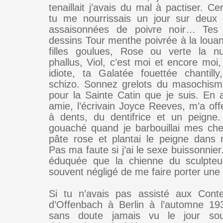
tenaillait j’avais du mal à pactiser. C
tu me nourrissais un jour sur deux 
assaisonnées de poivre noir… Tes 
dessins Tour menthe poivrée à la louan
filles goulues, Rose ou verte la nui
phallus, Viol, c’est moi et encore moi,
idiote, ta Galatée fouettée chantilly,
schizo. Sonnez grelots du masochism
pour la Sainte Catin que je suis. En 
amie, l’écrivain Joyce Reeves, m’a off
à dents, du dentifrice et un peigne.
gouaché quand je barbouillai mes ch
pâte rose et plantai le peigne dans
Pas ma faute si j’ai le sexe buissonnie
éduquée que la chienne du sculpteu
souvent négligé de me faire porter une
Si tu n’avais pas assisté aux Cont
d’Offenbach à Berlin à l’automne 193
sans doute jamais vu le jour so