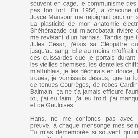
souvent en cage, le communisme des 
pas ton fort. En 1956, à chacune de
Joyce Mansour me rejoignait pour un sa
La plasticité de mon anatomie électr
Shéhérazade qui m’acrobatait rivière
me revêtant d’un harnais. Tandis que tu
Jules César, j’étais sa Cléopâtre qu’e
jusqu’au sang. Elle au moins m’offrait 
des cuissardes que je portais durant
les vieilles chemises, les dentelles chif
m’affublais, je les déchirais en douce, l
troués, je vomissais dessus, que ta l
de tenues Courrèges, de robes Cardi
Balmain, ça ne t’a jamais effleuré l’aur
toi, j’ai eu faim, j’ai eu froid, j’ai man
et de Gauloises.
Hans, ne me confonds pas avec P
preuve, à chaque mensonge mes seins
Tu m’as démembrée si souvent qu’un 