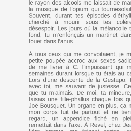
le rayon des alcools me laissait de ma
la musique de l’opium qui tournesola
Souvent, durant tes épisodes d’éthyli
cherché à mourir sous tes colèr
désespoir. Les jours où la mélancolie 
fond, tu m’enfonçais un martinet dan
fouet dans l’anus.
À tous ceux qui me convoitaient, je me
petite poupée accroc aux sexes sadi
de me livrer à C. l’impuissant qui 
semaines durant lorsque tu étais au c
Lors d’une descente de la Gestapo, 
avec toi, me sauvant de justesse. Ce j
que tu m’aimais. De moi, ta mineure, 
faisais une fille-phallus chaque fois 
Joë Bousquet. Un organe en plus, ça m’
mon corps fuit de partout et ne tie
regard, un appendice fiché en pl
remettait dans l’axe. À Revel, chez Jea