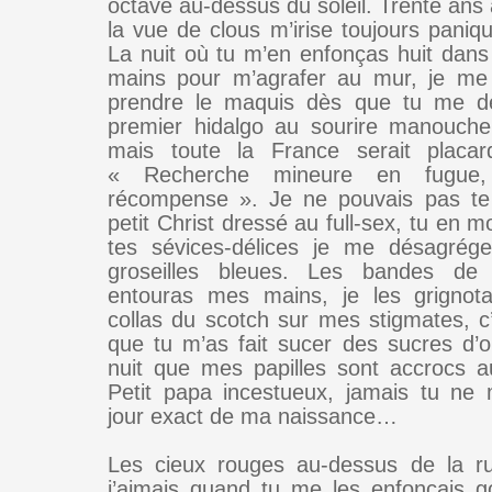
octave au-dessus du soleil. Trente ans a
la vue de clous m’irise toujours paniq
La nuit où tu m’en enfonças huit dan
mains pour m’agrafer au mur, je me 
prendre le maquis dès que tu me dé
premier hidalgo au sourire manouche j
mais toute la France serait placard
« Recherche mineure en fugue,
récompense ». Je ne pouvais pas te 
petit Christ dressé au full-sex, tu en m
tes sévices-délices je me désagrége
groseilles bleues. Les bandes de
entouras mes mains, je les grignota
collas du scotch sur mes stigmates, c
que tu m’as fait sucer des sucres d’o
nuit que mes papilles sont accrocs a
Petit papa incestueux, jamais tu ne
jour exact de ma naissance…
Les cieux rouges au-dessus de la ru
j’aimais quand tu me les enfonçais g