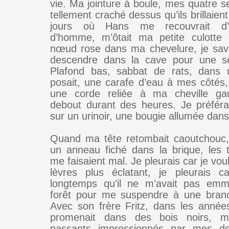
vie. Ma jointure à boule, mes quatre se
tellement craché dessus qu’ils brillaient
jours où Hans me recouvrait d’
d’homme, m’ôtait ma petite culotte 
nœud rose dans ma chevelure, je savai
descendre dans la cave pour une s
Plafond bas, sabbat de rats, dans 
posait, une carafe d’eau à mes côtés,
une corde reliée à ma cheville gau
debout durant des heures. Je préféra
sur un urinoir, une bougie allumée da
Quand ma tête retombait caoutchouc, i
un anneau fiché dans la brique, les ta
me faisaient mal. Je pleurais car je vou
lèvres plus éclatant, je pleurais ca
longtemps qu’il ne m’avait pas em
forêt pour me suspendre à une bran
Avec son frère Fritz, dans les années
promenait dans des bois noirs, m
passants impressionnés par mes d