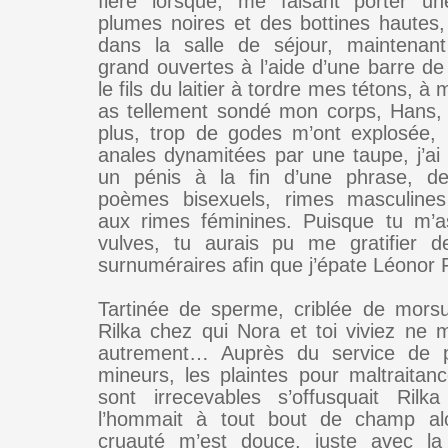
fière lorsque, me faisant porter u
plumes noires et des bottines hautes, 
dans la salle de séjour, maintena
grand ouvertes à l’aide d’une barre de 
le fils du laitier à tordre mes tétons, à
as tellement sondé mon corps, Hans, 
plus, trop de godes m’ont explosée, 
anales dynamitées par une taupe, j’ai
un pénis à la fin d’une phrase, d
poèmes bisexuels, rimes masculines
aux rimes féminines. Puisque tu m’
vulves, tu aurais pu me gratifier d
surnuméraires afin que j’épate Léonor 
Tartinée de sperme, criblée de mors
Rilka chez qui Nora et toi viviez ne 
autrement… Auprès du service de p
mineurs, les plaintes pour maltraita
sont irrecevables s’offusquait Rilka
l’hommait à tout bout de champ al
cruauté m’est douce, juste avec l