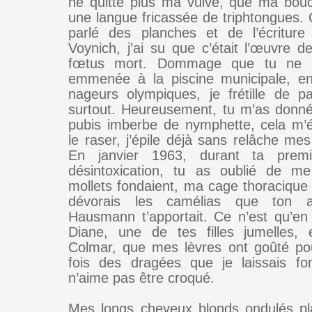
ne quitte plus ma vulve, que ma bou
une langue fricassée de triphtongues.
parlé des planches et de l’écriture
Voynich, j’ai su que c’était l’œuvre 
fœtus mort. Dommage que tu ne m
emmenée à la piscine municipale, e
nageurs olympiques, je frétille de p
surtout. Heureusement, tu m’as donn
pubis imberbe de nymphette, cela m’é
le raser, j’épile déjà sans relâche me
En janvier 1963, durant ta prem
désintoxication, tu as oublié de me
mollets fondaient, ma cage thoracique 
dévorais les camélias que ton 
Hausmann t’apportait. Ce n’est qu’en
Diane, une de tes filles jumelles,
Colmar, que mes lèvres ont goûté po
fois des dragées que je laissais fo
n’aime pas être croqué.
Mes longs cheveux blonds ondulés pl