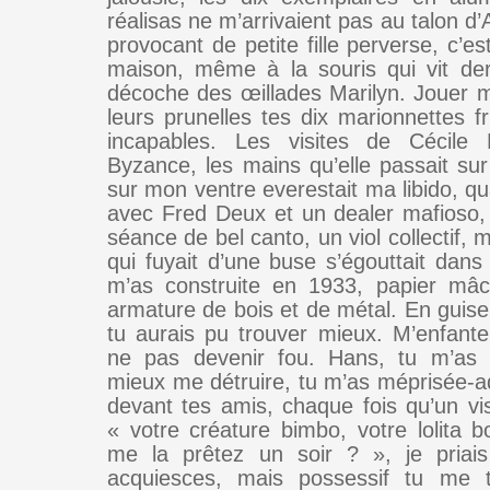
réalisas ne m’arrivaient pas au talon d’A
provocant de petite fille perverse, c’es
maison, même à la souris qui vit derri
décoche des œillades Marilyn. Jouer 
leurs prunelles tes dix marionnettes f
incapables. Les visites de Cécile R
Byzance, les mains qu’elle passait su
sur mon ventre everestait ma libido, qu
avec Fred Deux et un dealer mafioso, 
séance de bel canto, un viol collectif, m
qui fuyait d’une buse s’égouttait dan
m’as construite en 1933, papier mâc
armature de bois et de métal. En guise
tu aurais pu trouver mieux. M’enfante
ne pas devenir fou. Hans, tu m’as i
mieux me détruire, tu m’as méprisée-a
devant tes amis, chaque fois qu’un vis
« votre créature bimbo, votre lolita 
me la prêtez un soir ? », je priai
acquiesces, mais possessif tu me t