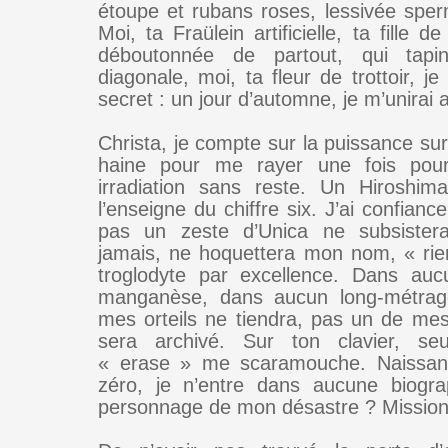
étoupe et rubans roses, lessivée spe
Moi, ta Fraülein artificielle, ta fille d
déboutonnée de partout, qui ta
diagonale, moi, ta fleur de trottoir, j
secret : un jour d’automne, je m’unira
Christa, je compte sur la puissance sur
haine pour me rayer une fois pou
irradiation sans reste. Un Hiroshim
l’enseigne du chiffre six. J’ai confian
pas un zeste d’Unica ne subsistera,
jamais, ne hoquettera mon nom, « rie
troglodyte par excellence. Dans auc
manganèse, dans aucun long-métrag
mes orteils ne tiendra, pas un de m
sera archivé. Sur ton clavier, se
« erase » me scaramouche. Naissan
zéro, je n’entre dans aucune biogra
personnage de mon désastre ? Mission