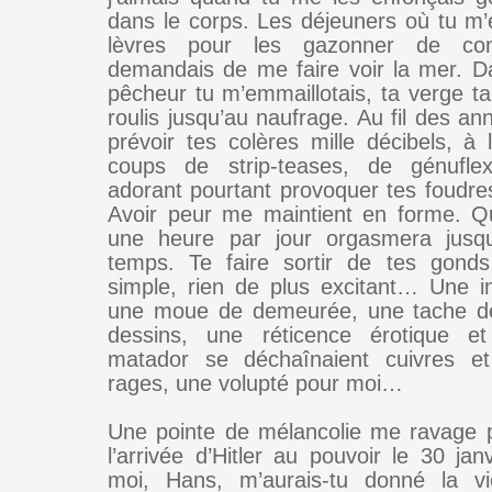
dans le corps. Les déjeuners où tu m’e
lèvres pour les gazonner de conf
demandais de me faire voir la mer. Da
pêcheur tu m’emmaillotais, ta verge ta
roulis jusqu’au naufrage. Au fil des ann
prévoir tes colères mille décibels, à 
coups de strip-teases, de génuflexio
adorant pourtant provoquer tes foudre
Avoir peur me maintient en forme. Qu
une heure par jour orgasmera jusqu
temps. Te faire sortir de tes gonds
simple, rien de plus excitant… Une in
une moue de demeurée, une tache de
dessins, une réticence érotique e
matador se déchaînaient cuivres et
rages, une volupté pour moi…
Une pointe de mélancolie me ravage 
l’arrivée d’Hitler au pouvoir le 30 jan
moi, Hans, m’aurais-tu donné la vie