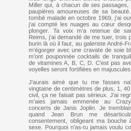
Miller qui, à chacun de ses passages, 
paupières amoureuses de sa beauté
tombé malade en octobre 1969, j’ai ouv
j’ai compté les nuages au cœur desqu
plonger. Ta voix m’a retenue de sau
Reims, j’ai demandé de me tuer, trois 
burin là où il faut, au galeriste André-F
m’égorger avec une cravate de soie bl
m’ont pouponnée cocktails de tranquil
de vitamines A, B, C, D. C’est pas a
voyelles seront fortifiées en majuscule
J’aurais aimé que tu me fasses na
vingtaine de centimètres de plus, 1, 40 
civil, ça ne faisait pas sérieux. J’ai re
m’aies jamais emmenée au Crazy
concerts de Janis Joplin. Je tremblai
quand Jean Brun me désarticula
consentement, obligeant ma bouche 
sexe. Pourquoi n’as-tu jamais voulu 