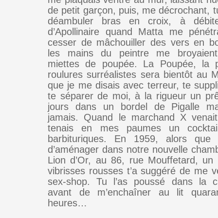
de petit garçon, puis, me décrochant, t
déambuler bras en croix, à débi
d’Apollinaire quand Matta me pénétr
cesser de mâchouiller des vers en b
les mains du peintre me broyaien
miettes de poupée. La Poupée, la p
roulures surréalistes sera bientôt au 
que je me disais avec terreur, te supp
te séparer de moi, à la rigueur un pr
jours dans un bordel de Pigalle 
jamais. Quand le marchand X venait 
tenais en mes paumes un cocktai
barbituriques. En 1959, alors que
d’aménager dans notre nouvelle chambr
Lion d’Or, au 86, rue Mouffetard, un 
vibrisses rousses t’a suggéré de me 
sex-shop. Tu l’as poussé dans la ca
avant de m’enchaîner au lit quaran
heures…