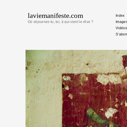
laviemanifeste.com
Index
Où séjournes-tu, toi, à qui vient le rêve ?
Image
Vidéos
S’abon