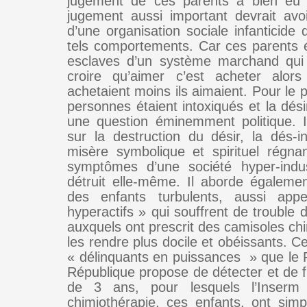
jugement de ces parents a bien eu l
jugement aussi important devrait avoi
d’une organisation sociale infanticide 
tels comportements. Car ces parents 
esclaves d’un système marchand qui l
croire qu’aimer c’est acheter alors
achetaient moins ils aimaient. Pour le 
personnes étaient intoxiqués et la dési
une question éminemment politique. Il
sur la destruction du désir, la dés-in
misère symbolique et spirituel régna
symptômes d’une société hyper-indus
détruit elle-même. Il aborde égaleme
des enfants turbulents, aussi app
hyperactifs » qui souffrent de trouble de
auxquels ont prescrit des camisoles ch
les rendre plus docile et obéissants. C
« délinquants en puissances » que le P
République propose de détecter et de f
de 3 ans, pour lesquels l’Inserm
chimiothérapie, ces enfants, ont sim