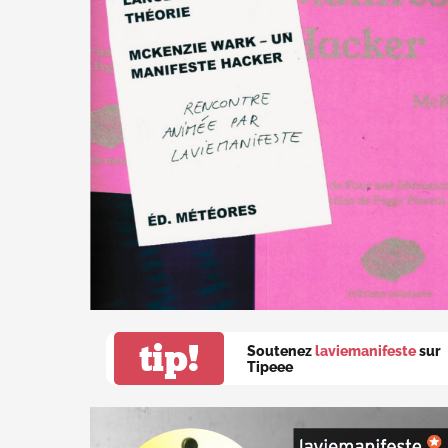
tip!
Soutenez
laviemanifeste
sur
Tipeee