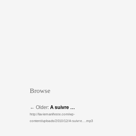
Browse
←
Older:
A suivre …
http://laviemanifeste.com/wp-
content/uploads/2010/12/A-suivre….mp3