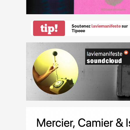
tip!
Soutenez
laviemanifeste
sur
Tipeee