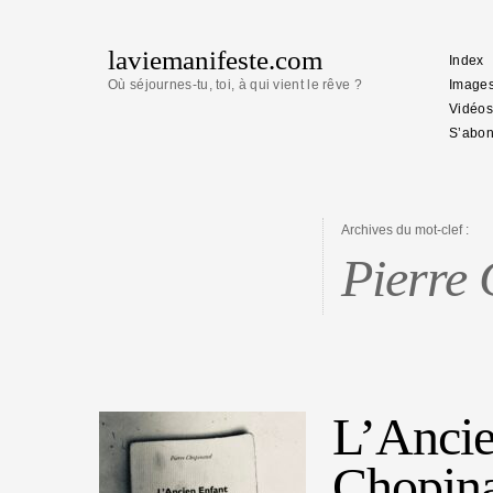
laviemanifeste.com
Index
Où séjournes-tu, toi, à qui vient le rêve ?
Image
Vidéos
S’abon
Archives du mot-clef :
Pierre
L’Ancie
Chopin