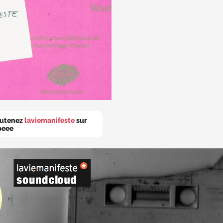
utenez
laviemanifeste
sur
peee