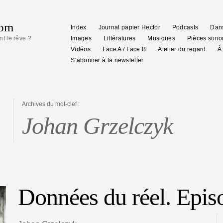
com
Index
Journal papier Hector
Podcasts
Dans
nt le rêve ?
Images
Littératures
Musiques
Pièces sono
Vidéos
Face A / Face B
Atelier du regard
À
S’abonner à la newsletter
Archives du mot-clef :
Johan Grzelczyk
Données du réel. Epis