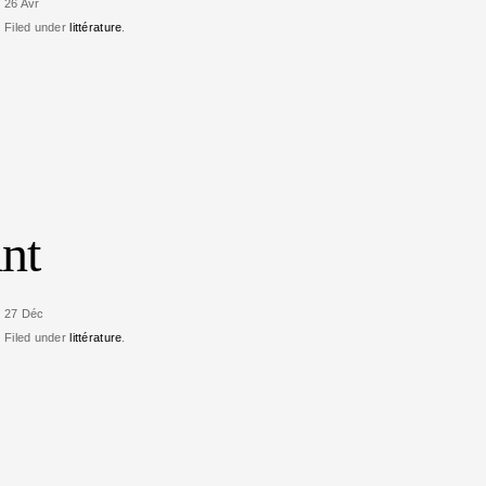
26 Avr
Filed under
littérature
.
nt
27 Déc
Filed under
littérature
.