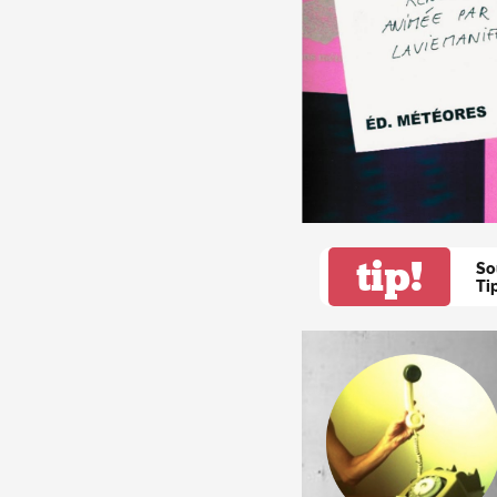
tip!
So
Ti