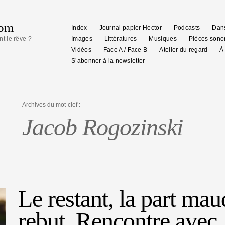
com
Index
Journal papier Hector
Podcasts
Dans
nt le rêve ?
Images
Littératures
Musiques
Pièces sono
Vidéos
Face A / Face B
Atelier du regard
À
S’abonner à la newsletter
Archives du mot-clef :
Jacob Rogozinski
Le restant, la part maud
rebut. Rencontre avec