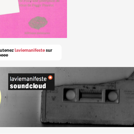
utenez
laviemanifeste
sur
peee