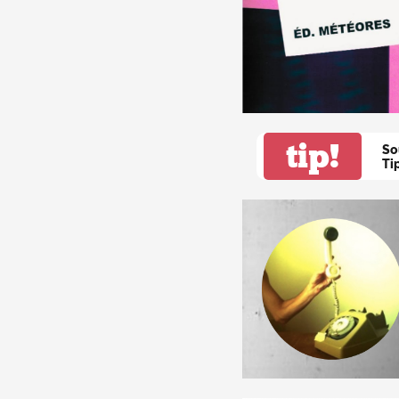
tip!
So
Ti