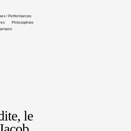
es / Performances
res
Philosophies
 propos
ite, le
 Jacob