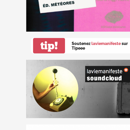
tip!
Soutenez
laviemanifeste
sur
Tipeee