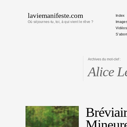
laviemanifeste.com
Index
Où séjournes-tu, toi, à qui vient le rêve ?
Image
Vidéos
S’abon
Archives du mot-clef :
Alice L
Bréviai
Mineur