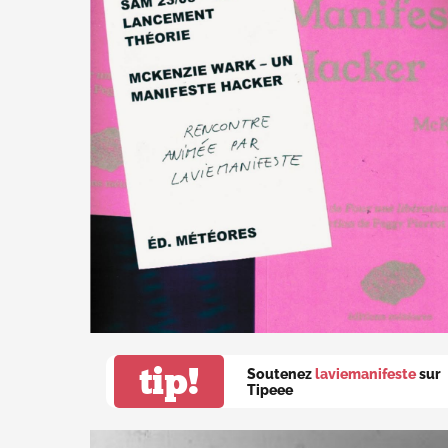
tip!
Soutenez
laviemanifeste
sur
Tipeee