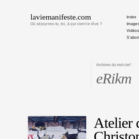
laviemanifeste.com
Index
Où séjournes-tu, toi, à qui vient le rêve ?
Image
Vidéos
S’abon
Archives du mot-clef :
eRikm
Atelier
Christo