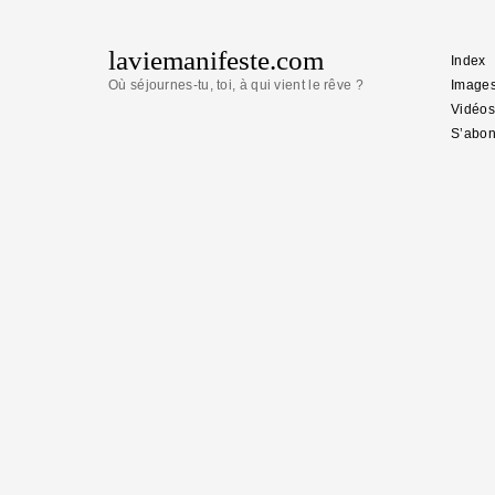
laviemanifeste.com
Index
Où séjournes-tu, toi, à qui vient le rêve ?
Image
Vidéos
S’abon