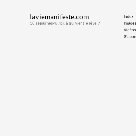
laviemanifeste.com
Index
Où séjournes-tu, toi, à qui vient le rêve ?
Image
Vidéos
S’abon