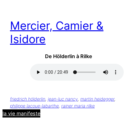
Mercier, Camier &
Isidore
De Hölderlin à Rilke
friedrich hölderlin
, 
jean-luc nancy
, 
martin heidegger
, 
philippe lacoue-labarthe
, 
rainer maria rilke
la vie manifeste